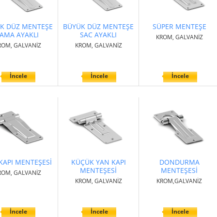
K DÜZ MENTEŞE
BÜYÜK DÜZ MENTEŞE
SÜPER MENTEŞE
AMA AYAKLI
SAC AYAKLI
KROM, GALVANİZ
ROM, GALVANİZ
KROM, GALVANİZ
İncele
İncele
İncele
KAPI MENTEŞESİ
KÜÇÜK YAN KAPI
DONDURMA
MENTEŞESİ
MENTEŞESİ
ROM, GALVANİZ
KROM, GALVANİZ
KROM,GALVANİZ
İncele
İncele
İncele