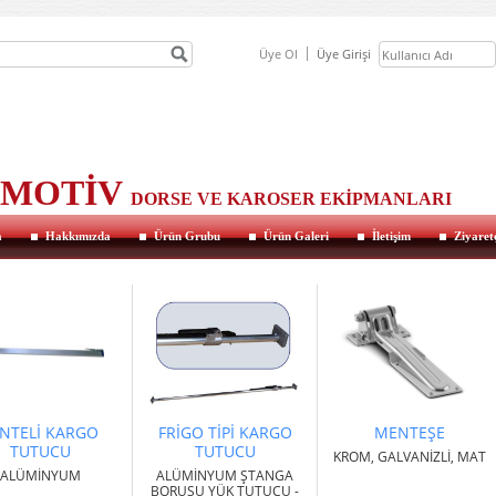
Üye Ol
Üye Girişi
OMOTİV
DORSE VE KAROSER EKİPMANLARI
a
Hakkımızda
Ürün Grubu
Ürün Galeri
İletişim
Ziyaret
NTELİ KARGO
FRİGO TİPİ KARGO
MENTEŞE
TUTUCU
TUTUCU
KROM, GALVANİZLİ, MAT
ALÜMİNYUM
ALÜMİNYUM ŞTANGA
BORUSU YÜK TUTUCU -