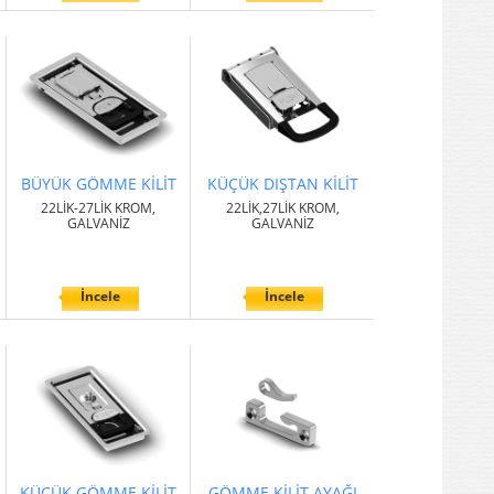
BÜYÜK GÖMME KİLİT
KÜÇÜK DIŞTAN KİLİT
22LİK-27LİK KROM,
22LİK,27LİK KROM,
GALVANİZ
GALVANİZ
İncele
İncele
KÜÇÜK GÖMME KİLİT
GÖMME KİLİT AYAĞI