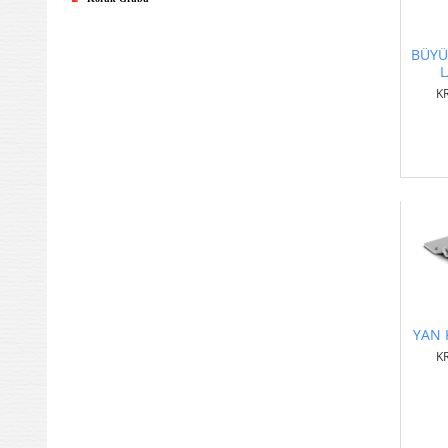
BÜYÜ
L
K
YAN 
K