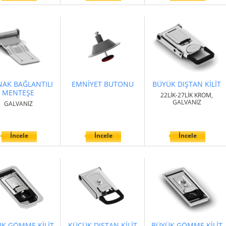
AK BAĞLANTILI
EMNİYET BUTONU
BÜYÜK DIŞTAN KİLİT
MENTEŞE
22LİK-27LİK KROM,
GALVANİZ
GALVANİZ
İncele
İncele
İncele
K GÖMME KİLİT
KÜÇÜK DIŞTAN KİLİT
BÜYÜK GÖMME KİLİT