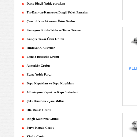
Dorse Dingil Yedek parçaları
Tır-Kamyon-Kamyonet-Dingil Yedek Parçaları
Çamurluk ve Aksesuar Ürün Grubu
Konteyner Kilidi-Tabla ve Tamir Takımı
Kauçuk Takoz Ürün Grubu
Hırdavat & Aksesuar
Lamba Reflektör Grubu
Amortisör Grubu
KEL
Egzoz Yedek Parça
Depo Kapakları ve Depo Kuşakları
Alüminyum Kapak ve Kapı Sistemleri
Çeki Demirleri - Şase Milleri
Oto Makas Grubu
Dingil Kaldırma Grubu
Porya Kapak Grubu
Körük Grubu