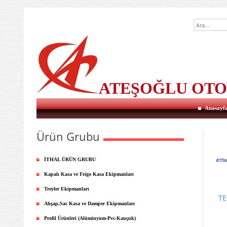
ATEŞOĞLU OT
Anasayf
Ürün Grubu
İTHAL ÜRÜN GRUBU
Kapalı Kasa ve Frigo Kasa Ekipmanları
Treyler Ekipmanları
TE
Ahşap,Sac Kasa ve Damper Ekipmanları
Profil Ürünleri (Alüminyum-Pvc-Kauçuk)