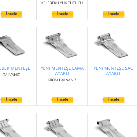
KELEBEKLİ YÜK TUTUCU
İncele
İncele
İncele
EBEK MENTEŞE
YENİ MENTEŞE LAMA
YENİ MENTEŞE SAC
AYAKLI
AYAKLI
GALVANİZ
KROM GALVANİZ
İncele
İncele
İncele