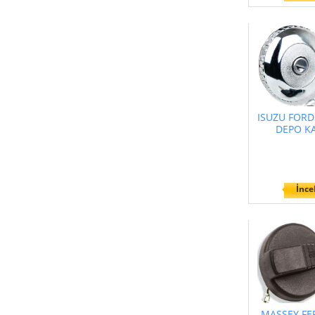
ISUZU FOR
DEPO K
İnce
MASSEY F