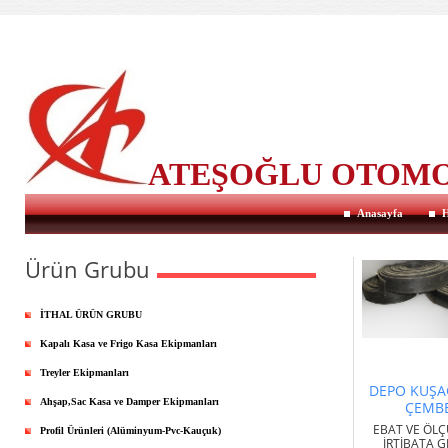
ATEŞOĞLU OTOM
Anasayfa
H
Ürün Grubu
İTHAL ÜRÜN GRUBU
Kapalı Kasa ve Frigo Kasa Ekipmanları
Treyler Ekipmanları
DEPO KUŞA
Ahşap,Sac Kasa ve Damper Ekipmanları
ÇEMBE
EBAT VE ÖLÇ
Profil Ürünleri (Alüminyum-Pvc-Kauçuk)
İRTİBATA GE